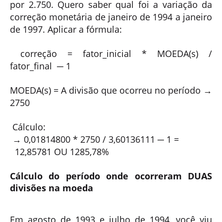
por 2.750. Quero saber qual foi a variação da
correção monetária de janeiro de 1994 a janeiro
de 1997. Aplicar a fórmula:
correção = fator_
inicial
* MOEDA(s)
/
fator_
final
─ 1
MOEDA(s) = A divisão que ocorreu no período →
2750
Cálculo:
→
0,01814800 * 2750
/
3,60136111
─ 1 =
12,85781 OU
1285,78%
Cálculo do período onde ocorreram DUAS
divisões na moeda
Em agosto de 1993 e julho de 1994, você viu