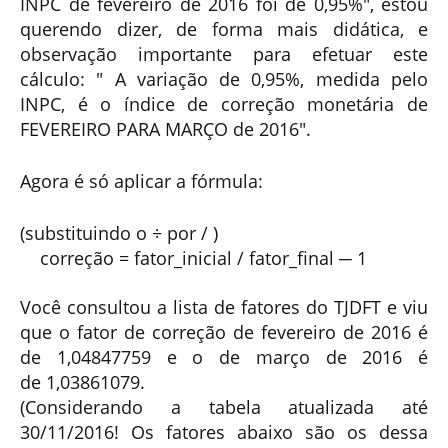
INPC de fevereiro de 2016 foi de 0,95%", estou
querendo dizer, de forma mais didática, e
observação importante para efetuar este
cálculo: " A variação de 0,95%, medida pelo
INPC, é o índice de correção monetária de
FEVEREIRO PARA MARÇO de 2016".
Agora é só aplicar a fórmula:
(substituindo o
÷ por / )
correção =
fator_
inicial
/ fator_
final
─ 1
Você consultou a lista de fatores do TJDFT e viu
que o fator de correção de fevereiro de 2016 é
de
1,04847759
e o de março de 2016 é
de
1,03861079
.
(Considerando a tabela atualizada até
30/11/2016! Os fatores abaixo são os dessa